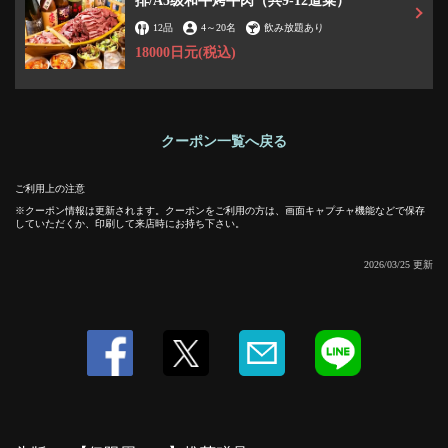
排/A5级和牛烤牛肉（共9-12道菜）
12品
4
～
20名
飲み放題あり
【仅限周一！】推荐赠品♪ | 焼肉酒場 ミキスケ 小伝馬
18000日元
(税込)
町 本店
東京都中央区日本橋小伝馬町7-12 KDビル1F
https://akr3606331271.owst.jp/coupons/217477312
クーポン一覧へ戻る
お店情報をコピー
ご利用上の注意
クーポン情報は更新されます。クーポンをご利用の方は、画面キャプチャ機能などで保存
していただくか、印刷して来店時にお持ち下さい。
2026/03/25 更新
閉じる