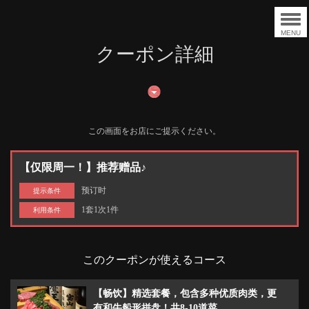
MENU
クーポン詳細
この画面をお店にご提示ください。
【仅限周一！】推荐赠品♪
预订时
提示条件
1套1次1件
利用条件
このクーポンが使えるコース
【畅饮】精选套餐，包含多种优质肉类，更
有和牛船形拼盘！共8-10道菜。