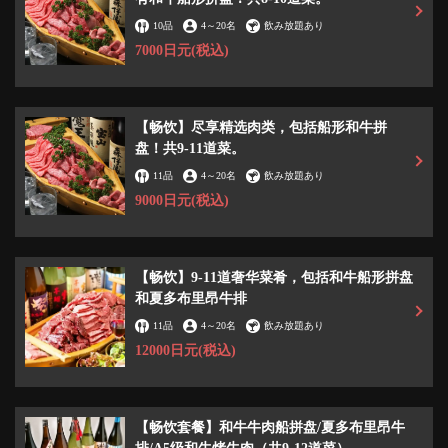
10品
4
～
20名
飲み放題あり
7000日元
(税込)
【畅饮】尽享精选肉类，包括船形和牛拼
盘！共9-11道菜。
11品
4
～
20名
飲み放題あり
9000日元
(税込)
【畅饮】9-11道奢华菜肴，包括和牛船形拼盘
和夏多布里昂牛排
11品
4
～
20名
飲み放題あり
12000日元
(税込)
【畅饮套餐】和牛牛肉船拼盘/夏多布里昂牛
この店舗情報をシェアする