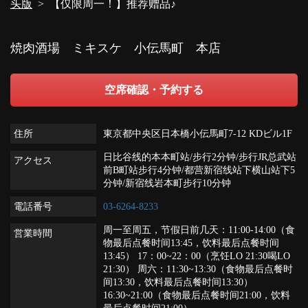
头版
【仅限周一！】推荐赠品♪
焼肉酒場 ミキスケ 小伝馬町 本店
空席確認・予約する
住所
東京都中央区日本橋小伝馬町7-12 KDビル1F
日比谷线的本本町站/步行2分钟/步行JR总武站
アクセス
前B町站步行4分钟/都营新宿线站下横山站下5
分钟/新宿线岩本町步行10分钟
電話番号
03-6264-8233
周一至周五，节假日前几天：11:00-14:00（食
営業時間
物最后点餐时间13:45，饮料最后点餐时间
13:45） 17：00~22：00（烹饪LO 21:30喝LO
21:30） 周六：11:30~13:30（食物最后点餐时
间13:30，饮料最后点餐时间13:30）
16:30~21:00（食物最后点餐时间21:00，饮料