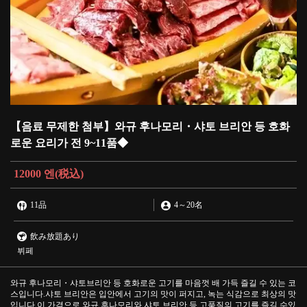
【음료 무제한 첨부】와규 후나모리・샤토 브리안 등 호화
로운 요리가 전 9~11품◆
12000 엔
(税込)
11品
4
～
20名
飲み放題あり
뷔페
와규 후나모리・샤토브리안 등 호화로운 고기를 마음껏 배 가득 즐길 수 있는 코
스입니다.샤토 브리안은 입안에서 고기의 맛이 퍼지고, 녹는 식감으로 최상의 맛
입니다.이 가격으로 와규 후나모리와 샤토 브리안 등 고품질의 고기를 즐길 수있