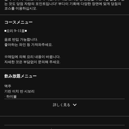
는 것도 당점 자랑의 포인트입니다! 부디이 기회에 다양한 장면에 맞게 당점의
코스를 이용하십시오.
コースメニュー
■요리 9~11품■
음료 반입 가능합니다.
좋아하는 와인 등 가져와주세요.
※매입에 의해 요리 내용이 바뀝니다.
자세한 것은 부담없이 문의해 주세요.
この店舗情報をシェアする
飲み放題メニュー
【음료 무제한 첨부】와규 후나모리・샤토 브리안 등 호화
맥주
로운 요리가 전 9~11품◆ | 焼肉酒場 ミキスケ 小伝馬
기린 이치 반 시보리
町 本店
· 하이볼
・육지/오션 럭키/잭 다니엘
東京都中央区日本橋小伝馬町7-12 KDビル1F
詳しく見る
· 술
https://akr3606331271.owst.jp/courses/7570262
・냉주/상온
녹차 하이
· 우롱 하이 / 녹차 하이
お店情報をコピー
・와인※풀 보틀로 제공