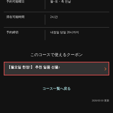
予約可能曜日
월~토・축 전날
빨강 / 흰색
・사워 ※알코올 제거도 가능합니다
・레몬/거봉/캠캠/자몽/시크워서/카시스/푸른 사과
· 과실주
滞在可能時間
2시간
· 매실주
술
閉じる
· 고구마 / 보리 / 프리미엄 소주 (각종)
予約締切
내점일 당일 20시까지
무알콜
・콜라/사이더/우롱차/칼피스/녹차
このコースで使えるクーポン
【월요일 한정!】 추천 일품 선물♪
コース一覧へ戻る
2026/03/10 更新